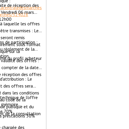
ique :
ite de réception des
/lacentraledesmarches
 Vendredi 06 mars
arches/524028
 12h00
à laquelle les offres
être transmises : Les
 seront remis
ns de participation :
oirement sous format
au règlement de la
ique sur la
ation
me du profil acheteur
 validité des offres :
à compter de la date
e réception des offres
d'attribution : Le
t des offres sera
 dans les conditions
 technique de l'offre
au code de la
u mémoire
e publique et du
ue 70%
nt de la consultation
es prestations 30%
e chargée des