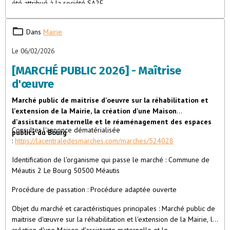
été attribué à la société SA2E.
Dans
Mairie
Le 06/02/2026
[MARCHÉ PUBLIC 2026] - Maîtrise
d'œuvre
Marché public de maitrise d'oeuvre sur la réhabilitation et
l'extension de la Mairie, la création d'une Maison
d'assistance maternelle et le réaménagement des espaces
Consulter l'annonce dématérialisée
publics du Bourg
:
https://lacentraledesmarches.com/marches/524028
Identification de l'organisme qui passe le marché : Commune de
Méautis 2 Le Bourg 50500 Méautis
Procédure de passation : Procédure adaptée ouverte
Objet du marché et caractéristiques principales : Marché public de
maitrise d'œuvre sur la réhabilitation et l'extension de la Mairie, la