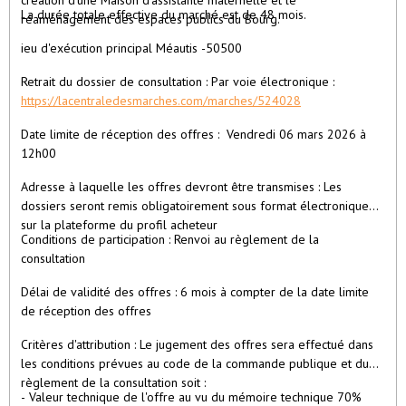
création d'une Maison d'assistante maternelle et le
La durée totale effective du marché est de 48 mois.
réaménagement des espaces publics du Bourg.
ieu d'exécution principal Méautis -50500
Retrait du dossier de consultation : Par voie électronique :
https://lacentraledesmarches.com/marches/524028
Date limite de réception des offres : Vendredi 06 mars 2026 à
12h00
Adresse à laquelle les offres devront être transmises : Les
dossiers seront remis obligatoirement sous format électronique
sur la plateforme du profil acheteur
Conditions de participation : Renvoi au règlement de la
consultation
Délai de validité des offres : 6 mois à compter de la date limite
de réception des offres
Critères d'attribution : Le jugement des offres sera effectué dans
les conditions prévues au code de la commande publique et du
règlement de la consultation soit :
- Valeur technique de l'offre au vu du mémoire technique 70%