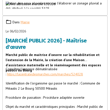
gestion des eaux pluviales en vue l'élaborer un zonage pluvial a
été attribué à la société SA2E.
Dans
Mairie
Le 06/02/2026
[MARCHÉ PUBLIC 2026] - Maîtrise
d'œuvre
Marché public de maitrise d'oeuvre sur la réhabilitation et
l'extension de la Mairie, la création d'une Maison
d'assistance maternelle et le réaménagement des espaces
Consulter l'annonce dématérialisée
publics du Bourg
:
https://lacentraledesmarches.com/marches/524028
Identification de l'organisme qui passe le marché : Commune de
Méautis 2 Le Bourg 50500 Méautis
Procédure de passation : Procédure adaptée ouverte
Objet du marché et caractéristiques principales : Marché public de